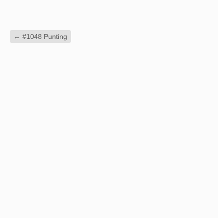
←
#1048 Punting