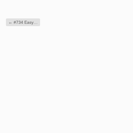
←
#734 Easy…