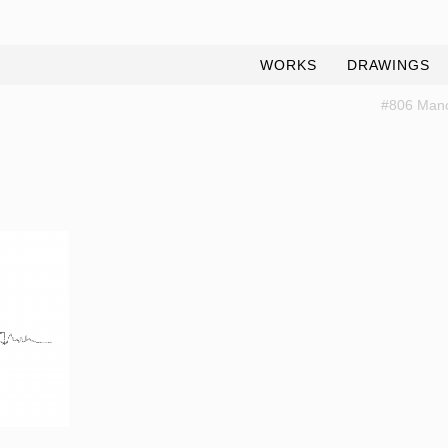
WORKS
DRAWINGS
#806 Manc